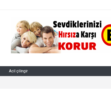
6
Acil çilingir