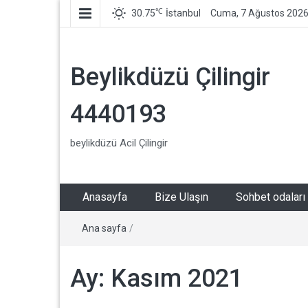
℃
30.75
İstanbul
Cuma, 7 Ağustos 202
Beylikdüzü Çilingir
4440193
beylikdüzü Acil Çilingir
Anasayfa
Bize Ulaşın
Sohbet odaları
Ana sayfa
/
Ay:
Kasım 2021